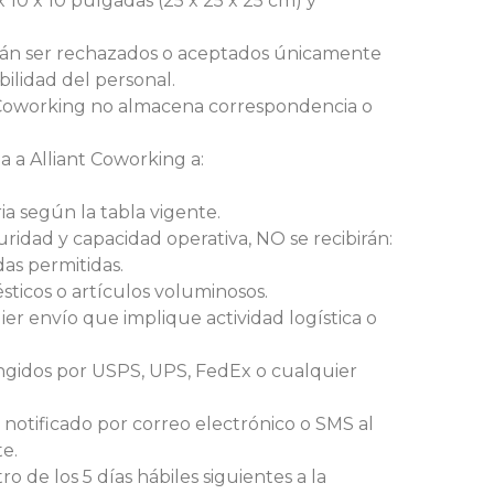
10 x 10 pulgadas (25 x 25 x 25 cm) y
án ser rechazados o aceptados únicamente
bilidad del personal.
 Coworking no almacena correspondencia o
a a Alliant Coworking a:
ia según la tabla vigente.
ridad y capacidad operativa, NO se recibirán:
as permitidas.
ticos o artículos voluminosos.
er envío que implique actividad logística o
ringidos por USPS, UPS, FedEx o cualquier
á notificado por correo electrónico o SMS al
e.
o de los 5 días hábiles siguientes a la