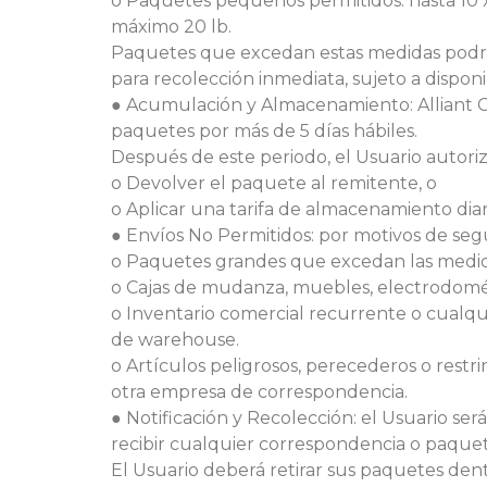
o Paquetes pequeños permitidos: hasta 10 x 
máximo 20 lb.
Paquetes que excedan estas medidas podr
para
recolección inmediata,
sujeto a disponi
● Acumulación y Almacenamiento: Alliant
paquetes por más de 5 días hábiles.
Después de este periodo, el Usuario autoriz
o Devolver el paquete al remitente, o
o Aplicar una tarifa de almacenamiento diar
● Envíos No Permitidos: por motivos de segu
o Paquetes grandes que excedan las medid
o Cajas de mudanza, muebles, electrodomés
o Inventario comercial recurrente o cualqui
de warehouse.
o Artículos peligrosos, perecederos o rest
otra empresa de correspondencia.
●
Notificación y Recolección: el Usuario ser
recibir cualquier correspondencia o paquet
El Usuario deberá retirar sus paquetes dentr