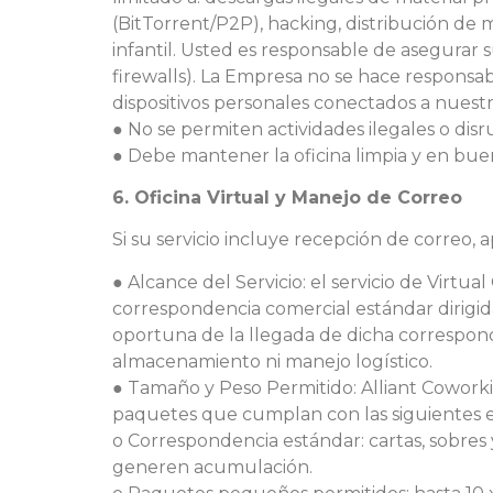
(BitTorrent/P2P), hacking, distribución de
infantil. Usted es responsable de asegurar su
firewalls). La Empresa no se hace responsa
dispositivos personales conectados a nuest
● No se permiten actividades ilegales o disr
● Debe mantener la oficina limpia y en bue
6. Oficina Virtual y Manejo de Correo
Si su servicio incluye recepción de correo, ap
●
Alcance del Servicio: el servicio de Virtua
correspondencia comercial estándar dirigida 
oportuna de la llegada de dicha correspond
almacenamiento ni manejo logístico.
● Tamaño y Peso Permitido: Alliant Cowor
paquetes que cumplan con las siguientes e
o Correspondencia estándar: cartas, sobres
generen acumulación.